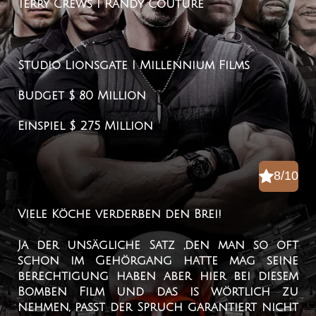
Terry Crews I Randy Couture
Studio
Lionsgate I Millennium Films
Budget
$ 80 Million
Einspiel
$ 275 Million
8/10
Viele Köche verderben den Brei!
Ja der unsägliche Satz ,den man so oft
schon im Gehörgang hatte mag seine
berechtigung haben aber hier bei diesem
Bomben Film und das is wörtlich zu
nehmen, passt der Spruch garantiert nicht