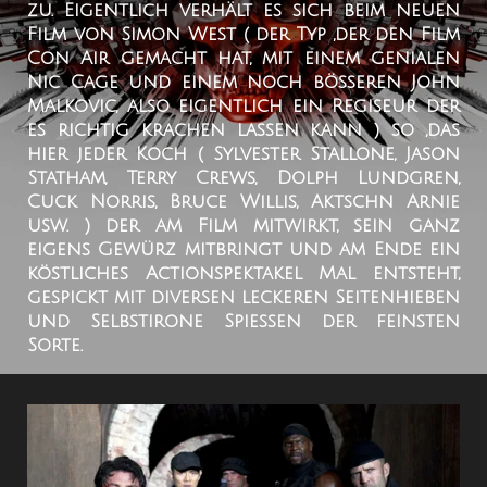
zu. Eigentlich verhält es sich beim neuen
Film von Simon West ( der Typ ,der den Film
Con Air gemacht hat, mit einem genialen
Nic Cage und einem noch bösseren John
Malkovic, also eigentlich ein Regiseur der
es richtig krachen lassen kann ) so ,das
hier jeder Koch ( Sylvester Stallone, Jason
Statham, Terry Crews, Dolph Lundgren,
Cuck Norris, Bruce Willis, Aktschn Arnie
usw. ) der am Film mitwirkt, sein ganz
eigens Gewürz mitbringt und am Ende ein
köstliches Actionspektakel Mal entsteht,
gespickt mit diversen leckeren Seitenhieben
und Selbstirone Spießen der feinsten
Sorte.