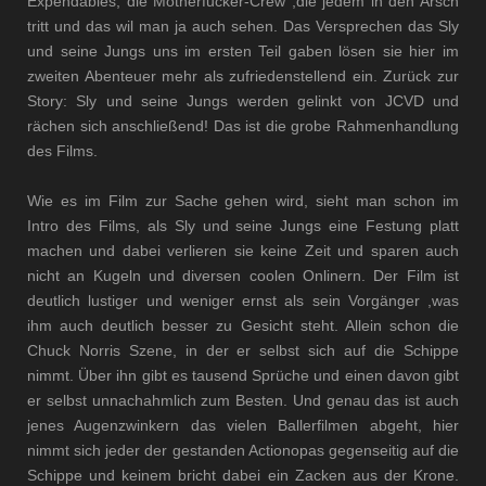
Expendables, die Motherfucker-Crew ,die jedem in den Arsch
tritt und das wil man ja auch sehen. Das Versprechen das Sly
und seine Jungs uns im ersten Teil gaben lösen sie hier im
zweiten Abenteuer mehr als zufriedenstellend ein. Zurück zur
Story: Sly und seine Jungs werden gelinkt von JCVD und
rächen sich anschließend! Das ist die grobe Rahmenhandlung
des Films.
Wie es im Film zur Sache gehen wird, sieht man schon im
Intro des Films, als Sly und seine Jungs eine Festung platt
machen und dabei verlieren sie keine Zeit und sparen auch
nicht an Kugeln und diversen coolen Onlinern.
Der Film ist
deutlich lustiger und weniger ernst als sein Vorgänger ,was
ihm auch deutlich besser zu Gesicht steht. Allein schon die
Chuck Norris Szene, in der er selbst sich auf die Schippe
nimmt. Über ihn gibt es tausend Sprüche und einen davon gibt
er selbst unnachahmlich zum Besten. Und genau das ist auch
jenes Augenzwinkern das vielen Ballerfilmen abgeht, hier
nimmt sich jeder der gestanden Actionopas gegenseitig auf die
Schippe und keinem bricht dabei ein Zacken aus der Krone.