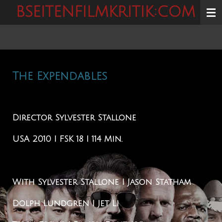
BSEITENFILMKRITIK:COM
Zum
Hauptinhalt
springen
The Expendables
Director
Sylvester Stallone
USA 2010 I FSK 18 I 114 Min.
With
Sylvester Stallone I Jason Statham
Dolph Lundgren I Jet Li