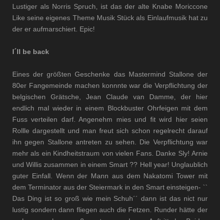
Lustiger als Norris Spruch, ist das der alte Knabe Moriccone
Like seine eigenes Theme Musik Stück als Einlaufmusik hat zu
der er aufmarschiert. Epic!
I´ll be back
Eines der größten Geschenke das Mastermind Stallone der
80er Fangemeinde machen konnnte war die Verpflichtung der
belgischen Grätsche, Jean Claude van Damme, der hier
endlich mal wieder in einem Blockbuster Ohrfeigen mit dem
Fuss verteilen darf. Angenehm mies und fit wird hier seien
Rollle dargestellt und man freut sich schon regelrecht darauf
ihn gegen Stallone antreten zu sehen. Die Verpflichtung war
mehr als ein Kindheitstraum von vielen Fans. Danke Sly!
Arnie
und Willis zusammen in einem Smart ?? Hell year! Unglaublich
guter Einfall. Wenn der Mann aus dem Nakatomi Tower mit
dem Terminator aus der Steiermark in den Smart einsteigen- ``
Das Ding ist so groß wie mein Schuh´´ dann ist das nict nur
lustig sondern dann fliegen auch die Fetzen. Runder hätte der