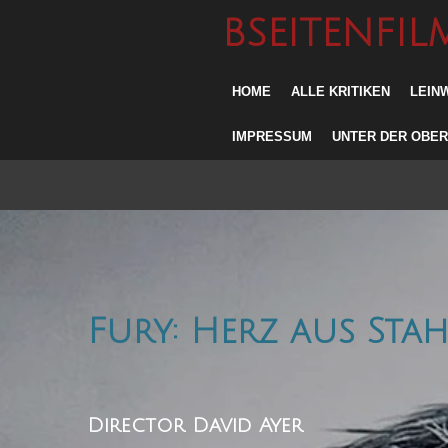
Zum
BSEITENFIL
Hauptinhalt
springen
HOME
ALLE KRITIKEN
LEIN
IMPRESSUM
UNTER DER OBE
Fury: Herz aus Stah
Director
David Ayer