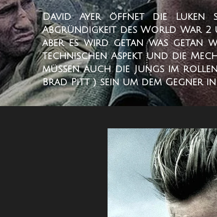
David Ayer öffnet die Luken 
Abgründigkeit des World War 2 u
aber es wird getan was getan we
technischen Aspekt und die Mech
müssen auch die Jungs im rolle
Brad Pitt ) sein um dem Gegner i