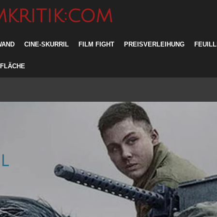
MKRITIK:COM
WAND
CINE-SKURRIL
FILM FIGHT
PREISVERLEIHUNG
FEUIL
RFLÄCHE
l