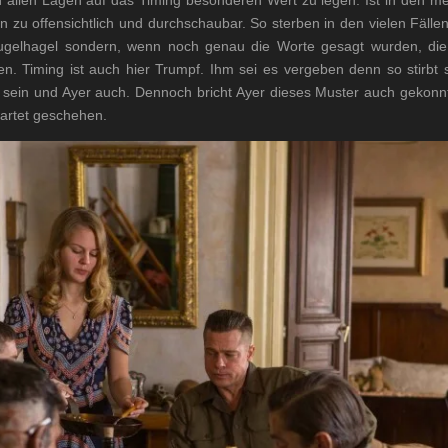
in allen Lagen auf das Timing besonderen Wert zu legen. Ist in den me
n zu offensichtlich und durchschaubar. So sterben in den vielen Fäll
Kugelhagel sondern, wenn noch genau die Worte gesagt wurden, d
n. Timing ist auch hier Trumpf. Ihm sei es vergeben denn so stirbt 
sein und Ayer auch. Dennoch bricht Ayer dieses Muster auch gekonn
wartet geschehen.