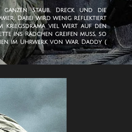
n ganzen Staub, Dreck und die
er. Dabei wird wenig reflektiert
em Kriegsdrama viel Wert auf den
tte ins Rädchen greifen muss, so
chen im Uhrwerk von War Daddy (