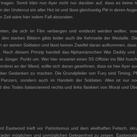
tragen. Somit klärt nun Ayer nicht nur darüber auf, dass es keine
 der Undercut ein alter Hut ist und lässt gleichzeitig Pitt in deren Aug
r Zeit wäre hier indem Fall abzuraten.
enten, die sich im Film verbergen und entdeckt werden wollen, so
n starken Bildern gibts leider auch die Kehrseite der Medaille. Die
ah an seinen Soldaten und lässt keinen Zweifel daran aufkommen, dass Pf
tet. Nach diesem Prinzip handelt das Alphamännchen War Daddy und
e Jünger. Punkt um. Wer hier erwartet einen SS Offizier ins Bild husc
rnbrei an der Wand, sollte sich daran gewöhnen, dass es hier Ayer au
rüber Gedanken zu machen. Die Grundpfeiler von Fury sind Timing, Pf
Panzers, sondern auch im Handeln der Soldaten. Alles ist nur no
des Todes balancierend rechts und links flankiert von Moral und Überl
int Eastwood trieft vor Patriotismus und dem ekelhaften Fetisch, sk
 jeder möglichen und unmöglichen Gelegenheit zu zeigen. Eastwoods 