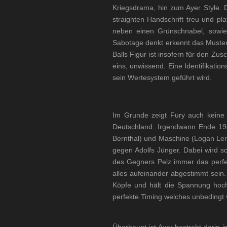
Kriegsdrama, hin zum Ayer Style. 
straighten Handschrift treu und p
neben einen Grünschnabel, sowie
Sabotage denkt erkennt das Muster.
Balls Figur ist insofern für den Zu
eins, unwissend. Eine Identifikatio
sein Wertesystem geführt wird.
Im Grunde zeigt Fury auch keine 
Deutschland. Irgendwann Ende 19
Bernthal) und Maschine (Logan Ler
gegen Adolfs Jünger. Dabei wird sc
des Gegners Pelz immer das perfe
alles aufeinander abgestimmt sein.
Köpfe und hält die Spannung hoch
perfekte Timing welches unbedingt vo