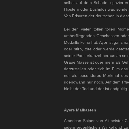
selbst auf dem Schädel spazieren 
Hipstern oder Bushidos war, sondern
Von Frisuren der deutschen in diese
Bei den vielen tollen tollen Mom
umherfliegenden Geschossen oder de
Medaille keine hat. Ayer ist ganz n
oder stirb, töte oder werde getö
seiner Panzerkanzel heraus an sein
Graue Masse ist oder mehr als Gehi
darzustellen oder sich im Film da
nur als besonderes Merkmal des 
irgendwann nur noch. Auf dem Pfad 
bleibt der Tod und der ist endgültig.
Ayers Malkasten
American Sniper von Altmeister Cl
jedem erdenklichen Winkel und zu