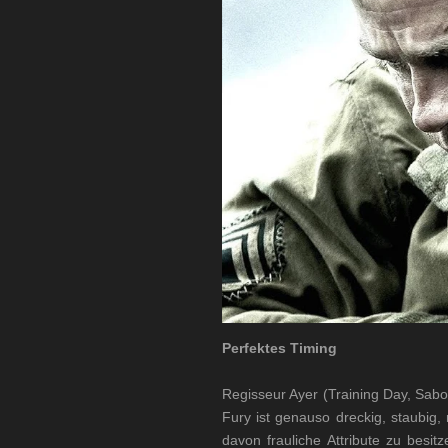
Perfektes Timing
Regisseur Ayer (Training Day, Sabo
Fury ist genauso dreckig, staubig,
davon frauliche Attribute zu bes