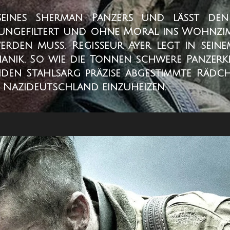
seines Sherman Panzers und lässt de
ngefiltert und ohne Moral ins Wohnzimm
rden muss. Regisseur Ayer legt in sein
anik. So wie die Tonnen schwere Panzerke
nden Stahlsarg präzise abgestimmte Räd
n Nazideutschland einzuheizen.