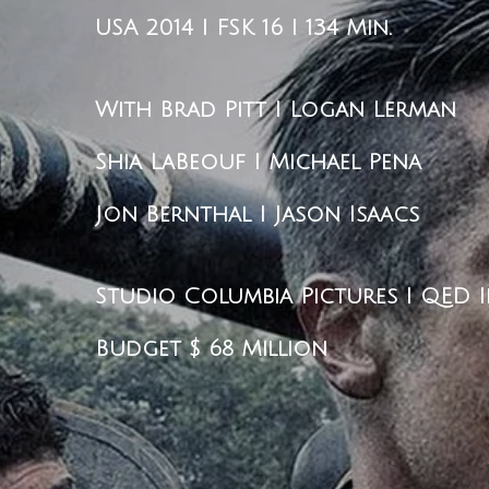
USA 2014 I FSK 16 I 134 Min.
With
Brad Pitt I Logan Lerman
Shia LaBeouf I Michael Pena
Jon Bernthal I Jason Isaacs
Studio
Columbia Pictures I QED 
Budget
$ 68 Million