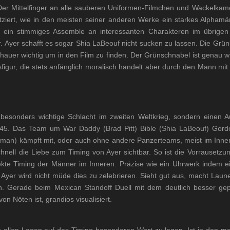
Der Mittelfinger an alle sauberen Uniformen-Filmchen und Wackelkame
latziert, wie in den meisten seiner anderen Werke ein starkes Alpham
 ein stimmiges Assemble an interessanten Charakteren im übrige
 Ayer schafft es sogar Shia LaBeouf nicht sucken zu lassen. Die Grü
schauer wichtig um in den Film zu finden. Der Grünschnabel ist genau 
nsfigur, die stets anfänglich moralisch handelt aber durch den Mann mi
besonders wichtige Schlacht im zweiten Weltkrieg, sondern einen Au
45. Das Team um War Daddy (Brad Pitt) Bible (Shia LaBeouf) Gordo
man) kämpft mit, oder auch ohne andere Panzerteams, meist im Inne
hnell die Liebe zum Timing von Ayer sichtbar. So ist die Vorrausetzun
kte Timing der Männer im Inneren. Präzise wie ein Uhrwerk indem ei
 Ayer wird nicht müde dies zu zelebrieren. Sieht gut aus, macht Lau
. Gerade beim Mexican Standoff Duell mit dem deutlich besser gep
n Nöten ist, grandios visualisiert.