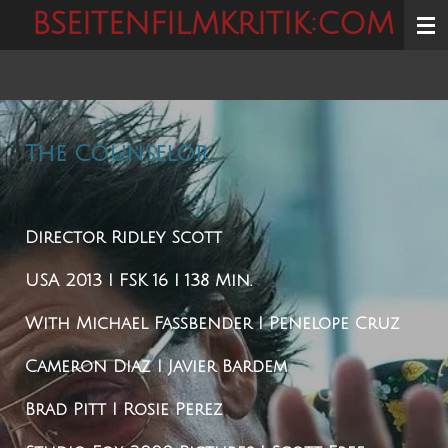
BSEITENFILMKRITIK:COM
Zum
Hauptinhalt
springen
The Counselor
Director
Ridley Scott
USA 2013 I FSK 16 I 138 Min.
With
Michael Fassbender I Penelope Cruz
Cameron Diaz I Javier Bardem
Brad Pitt I Rosie Perez