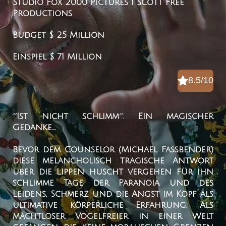
Studio
Fox 2000 Pictures I Scott Free
Productions
Budget
$ 25 Million
Einspiel
$ 71 Million
8.5/10
´´Ist nicht schlimm´´. Ein magischer
Gedanke....
Bevor dem Counselor (Michael Fassbender)
diese melancholisch tragische Antwort
über die Lippen huscht vergehen für ihn
schlimme Tage der Paranoia und des
Leidens. Schmerz und die Angst im Kopf als
ultimative körperliche Erfahrung. Als
machtloser Vogelfreier in einer Welt