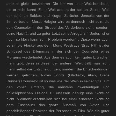
aber zu gleich faszinieren. Die ihm von einer Welt berichten,
die er nicht kennt. Einer Welt anders der seinen. Seiner Welt
der schönen Sakkos und klugen Sprüche. Jenseits von der
ihm vertrauten Moral. Habgier wird es dennoch nicht sein, die
den Counselor in den Strudel des Verderbens zieht, sondern
seine Naivität und zu guter Letzt seine Arroganz.
´´Jeder, ist er
noch so klein kann zum Problem werden´´. Diese wenn auch
so simple Floskel aus dem Mund Westrays (Brad Pitt) ist der
Schlüssel des Dilemmas in der sich der Counselor eines
Morgens wiederfindet. Aus dem es auch kein gutes Erwachen
mehr gibt, denn in dieser der anderen Welt trifft man nicht
mehr selbst die Entscheidungen, sondern die Entscheidungen
werden getroffen.
Ridley Scotts (Gladiator, Alien, Blade
Runner) Counselor ist so was wie der Wein in seiner Vita. Um
den vollen Umfang, die meistens Zweideutigen und
philosophischen Dialoge zu erfassen genügt eine Sichtung
nicht. Vielmehr erschließen sich bei einer erneuten Sichtung
dem Zuschauer das ganze Ausmaß von Aktion und
anschließender Reaktion der Personen im Film. Wie ein guter