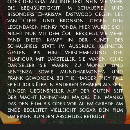
oder den Grat an Intellekt, nein vielmehr
die Ebenbürtigkeit im Schauspiel und
besonders Charisma. Eastwood gegen Lee
van Cleef und Bronson gegen den
legendären Henry Fonda. Hier wurde sich
nicht nur mit dem Colt bekriegt, vielmehr
fand dieser Kampf in der Kunst des
Schauspiels statt, im Ausdruck kleinster
Gesten bis hin Verschmelzung der
Filmfigur mit Darsteller. Sie waren keine
Dartseller sie waren zu Monco und
Sentenza sowie Mundharmonika und
Frank geworden. Bei The Harder they Fall
spielt Idris Elba in anderen Sphären als sein
junger Gegenspieler auf der guten Seit
der Macht Johnathan Majors. Ein Manko,
das den Film bis oder vor allem gerade am
Ende begleitet, vielleicht sogar den Film
um einen runden Abschluss betrügt.