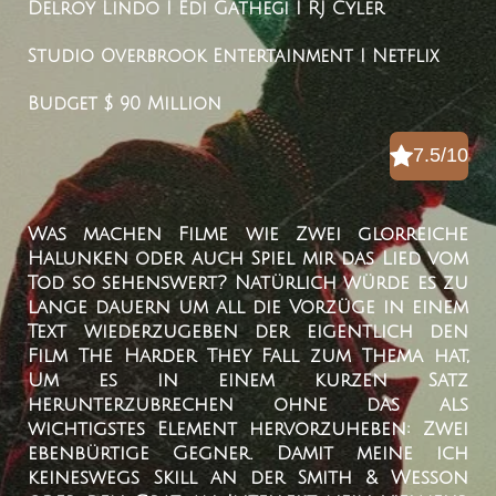
Delroy Lindo I Edi Gathegi I RJ Cyler
Studio
Overbrook Entertainment I Netflix
Budget
$ 90 Million
7.5/10
Was machen Filme wie Zwei glorreiche
Halunken oder auch Spiel mir das Lied vom
Tod so sehenswert? Natürlich würde es zu
lange dauern um all die Vorzüge in einem
Text wiederzugeben der eigentlich den
Film The Harder They Fall zum Thema hat,
Um es in einem kurzen Satz
herunterzubrechen ohne das als
wichtigstes Element hervorzuheben: Zwei
ebenbürtige Gegner. Damit meine ich
keineswegs Skill an der Smith & Wesson