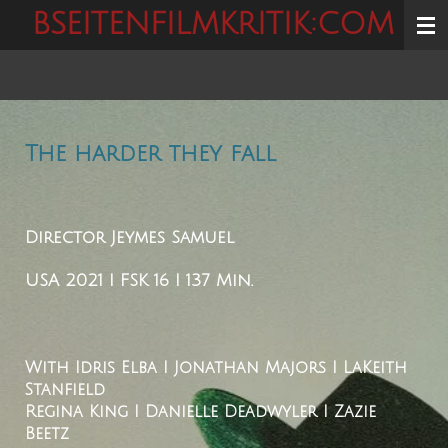
BSEITENFILMKRITIK:COM
Zum
Hauptinhalt
springen
The harder they fall
Director
Jeymes Samuel
USA 2021 I FSK 16 I 137 Min.
With
Idris Elba I Jonathan Majors I LaKeith
Stanfield
Regina King I Danielle Deadwyler I Zazie
Beetz