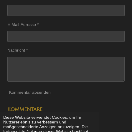
E-Mail-Adresse *
Nachricht *
Kommentar absenden
Kommentare
Diese Website verwendet Cookies, um Ihr
Es gibt noch keine Kommentare.
Nutzererlebnis zu verbessern und
maßgeschneiderte Anzeigen anzuzeigen. Die
fortgesetzte Nutzung dieser Website bestätigt