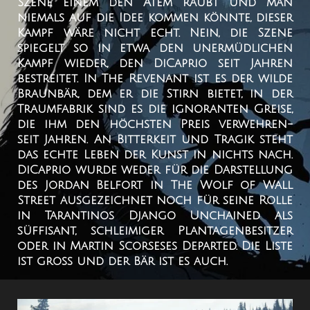
Szene einem den Atem raubt und man
niemals auf die Idee kommen könnte, dieser
Kampf wäre nicht echt. Nein, die Szene
spiegelt so in etwa den unermüdlichen
Kampf wieder, den DiCaprio seit Jahren
bestreitet. In The Revenant ist es der wilde
Braunbär, dem er die Stirn bietet, in der
Traumfabrik sind es die ignoranten Greise,
die ihm den höchsten Preis verwehren-
seit Jahren. An Bitterkeit und Tragik steht
das echte Leben der Kunst in nichts nach.
DiCaprio wurde weder für die Darstellung
des Jordan Belfort in The Wolf of Wall
Street ausgezeichnet noch für seine Rolle
in Tarantinos Django Unchained als
süffisant, schleimiger Plantagenbesitzer
oder in Martin Scorseses Departed. Die Liste
ist groß und der Bär ist es auch.