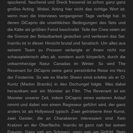
spuckend, fauchend und Dreck fressend ist schon ganz ganz
großes Acting. Wobei, Acting hier nicht das richtige Wort ist,
wenn man die Interviews vergangener Tage verfolgt hat. In
denen DiCaprio die unwirklichen Bedingungen des Sets und
die Kälte als größten Feind beschreibt. Teile der Crew seien an
die Grenze der Belastbarkeit gestoßen und verliesen das Set.
Inarritu ist in dieser Hinsicht brutal und fanatisch. Um alles aus
seinem Team zu Pressen verlangte er ihnen nicht nur
schauspielerisch alles ab, sondern auch körperlich, durch die
unbarmherzige Natur Canadas im Winter. So wird The
Revenant für DiCaprio seine ganz persönliche Reise ins Herz
der Finsternis. So wie es Martin Sheen einst erlebte als er Cl.
Kuntz (Marlon Brando) in den Dschungel folgte. Was dabei
herauskam war ein Monster an Film. The Revenant ist ein
Monster unserer Zeit, indem DiCaprio einen weiteren Anlauf
nimmt und dabei von einem Regisseur geführt wird, der ganz
anders ist als Hollywood typisch. Zwei getriebene ihrer Kunst,
zwei Geister, die an Charakteren interessiert sind. Kein
Kratzen an der Oberfläche, Inarritu ist ganz nah bei seinen
Figuren. Ganz nah am Schmerz, ganz nah am Gefühl. Stets