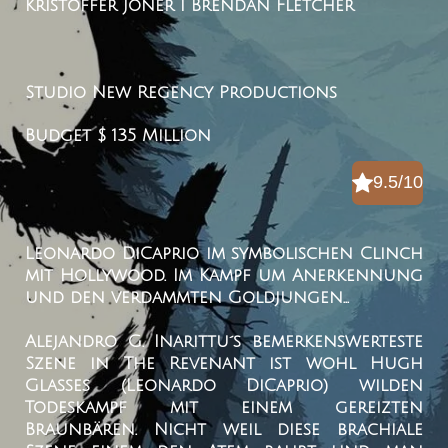
Kristoffer Joner I Brendan Fletcher
Studio
New Regency Productions
Budget
$ 135 Million
9.5/10
Leonardo DiCaprio im symbolischen Clinch
mit Hollywood. Im Kampf um Anerkennung
und den verdammten Goldjungen...
Alejandro G. Inarittu´s bemerkenswerteste
Szene in The Revenant ist wohl Hugh
Glasses (Leonardo DiCaprio) wilden
Todeskampf mit einem gereizten
Braunbären. Nicht weil diese brachiale