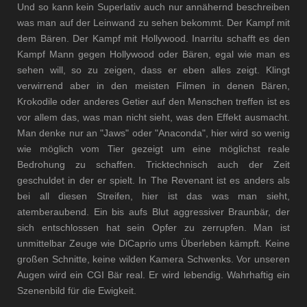
Und so kann kein Superlativ auch nur annähernd beschreiben
was man auf der Leinwand zu sehen bekommt. Der Kampf mit
dem Bären. Der Kampf mit Hollywood. Inarritu schafft es den
Kampf Mann gegen Hollywood oder Bären, egal wie man es
sehen will, so zu zeigen, dass er eben alles zeigt. Klingt
verwirrend aber in den meisten Filmen in denen Bären,
Krokodile oder anderes Getier auf den Menschen treffen ist es
vor allem das, was man nicht sieht, was den Effekt ausmacht.
Man denke nur an "Jaws" oder "Anaconda", hier wird so wenig
wie möglich vom Tier gezeigt um eine möglichst reale
Bedrohung zu schaffen. Tricktechnisch auch der Zeit
geschuldet in der er spielt. In The Revenant ist es anders als
bei all diesen Streifen, hier ist das was man sieht,
atemberaubend. Ein bis aufs Blut aggressiver Braunbär, der
sich entschlossen hat sein Opfer zu zerrupfen. Man ist
unmittelbar Zeuge wie DiCaprio ums Überleben kämpft. Keine
großen Schnitte, keine wilden Kamera Schwenks. Vor unseren
Augen wird ein CGI Bär real. Er wird lebendig. Wahrhaftig ein
Szenenbild für die Ewigkeit.