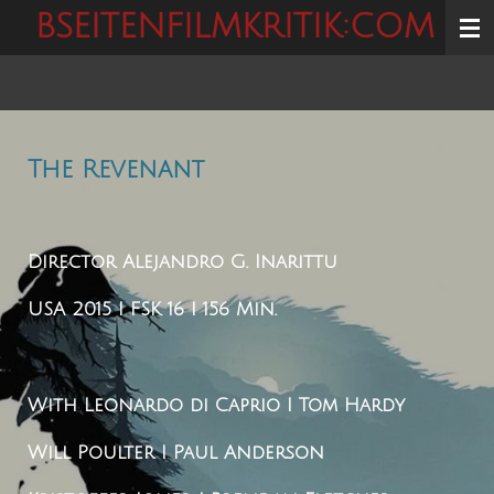
BSEITENFILMKRITIK:COM
Zum
Hauptinhalt
springen
The Revenant
Director
Alejandro G. Inarittu
USA 2015 I FSK 16 I 156 Min.
With
Leonardo di Caprio I Tom Hardy
Will Poulter I Paul Anderson