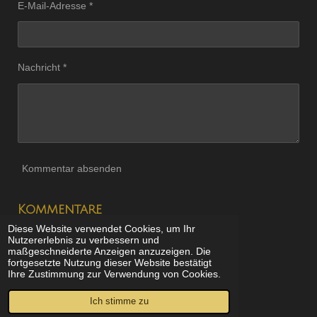
E-Mail-Adresse *
Nachricht *
Kommentar absenden
Kommentare
Diese Website verwendet Cookies, um Ihr
Es gibt noch keine Kommentare.
Nutzererlebnis zu verbessern und
maßgeschneiderte Anzeigen anzuzeigen. Die
fortgesetzte Nutzung dieser Website bestätigt
Ihre Zustimmung zur Verwendung von Cookies.
© 2021 - 2026 BSeiten Filmkritik
Ich stimme zu
Mit Unterstützung von
Webador