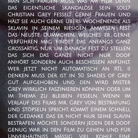
man sich fragen muss, was am Film denn
das eigentliche Skandalöse sein soll?
Christian Grey fesselt gerne Frauen und
hält sie auch gerne übers Wochenende als
Sklavin in seinem riesigen Anwesen fest.
Das neuste Dummchen, welches er gerne
verführen mag findet das anfangs ganz
großartig, nur um danach fest zu stellen
das sich das Ganze nicht nur doof
anhört sondern auch beschissen anfühlt.
Wer jetzt nicht automatisch an RTL II
denken muss der ist in 50 Shades of Grey
gut aufgehoben und den wird Mister
Grey wirklich faszinieren können oder um
im Thema zu bleiben fesseln. Wenn im
Verlauf des Films Mr. Grey von Bestrafung
und Stöpseln spricht, kommt einem schnell
der Gedanke das er nicht nur seine Slavin
bestrafen möchte sondern jeden der doof
genug war in den Film zu gehen und für
Unverhältniss mäßig viel Kohle eine