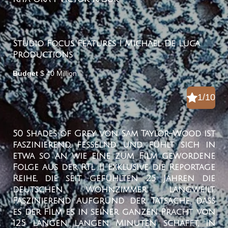
Studio
Focus Features I Michael De Luca
Productions
Budget
$ 40 Million
1/10
50 Shades of Grey von Sam Taylor-Wood ist
faszinierend, fesselnd und fühlt sich in
etwa so an wie eine zum Film gewordene
Folge aus der RTL II Exklusive die Reportage
Reihe, die seit gefühlten 25 Jahren die
deutschen Wohnzimmer langweilt.
Faszinierend aufgrund der Tatsache, dass
es der Film es in seiner ganzen Pracht von
125 langen langen Minuten schafft, in