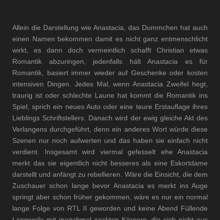
Allein die Darstellung wie Anastacia, das Dummchen hat auch
einen Namen bekommen damit es nicht ganz entmenschlicht
wirkt, es dann doch vermeintlich schafft Christian etwas
Romantik abzuringen, jedenfalls hält Anastacia es für
Romantik, basiert immer wieder auf Geschenke oder kosten
intensiven Dingen. Jedes Mal, wenn Anastacia Zweifel hegt,
traurig ist oder schlechte Laune hat kommt die Romantik ins
Spiel, sprich ein neues Auto oder eine teure Erstauflage ihres
Lieblings Schriftstellers. Danach wird der ewig gleiche Akt des
Verlangens durchgeführt, denn ein anderes Wort würde diese
Szenen nur noch aufwerten und das haben sie einfach nicht
verdient. Insgesamt wird viermal gefesselt ehe Anastacia
merkt das sie eigentlich nicht besseres als eine Eskortdame
darstellt und anfängt zu rebellieren. Wäre die Einsicht, die dem
Zuschauer schon lange bevor Anastacia es merkt ins Auge
springt aber schon früher gekommen, wäre es nur ein normal
lange Folge von RTL II geworden und keine Abend Füllende
Langweile mit manchmal nackten Körpern, die sich nicht aus