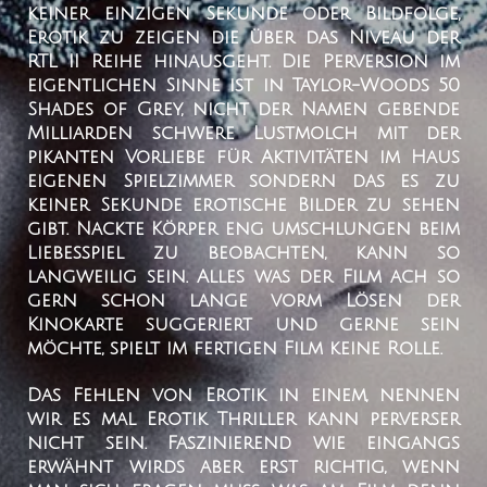
keiner einzigen Sekunde oder Bildfolge,
Erotik zu zeigen die über das Niveau der
RTL II Reihe hinausgeht. Die Perversion im
eigentlichen Sinne ist in Taylor-Woods 50
Shades of Grey, nicht der Namen gebende
Milliarden schwere Lustmolch mit der
pikanten Vorliebe für Aktivitäten im Haus
eigenen Spielzimmer sondern das es zu
keiner Sekunde erotische Bilder zu sehen
gibt. Nackte Körper eng umschlungen beim
Liebesspiel zu beobachten, kann so
langweilig sein. Alles was der Film ach so
gern schon lange vorm Lösen der
Kinokarte suggeriert und gerne sein
möchte, spielt im fertigen Film keine Rolle.
Das Fehlen von Erotik in einem, nennen
wir es mal Erotik Thriller kann perverser
nicht sein. Faszinierend wie eingangs
erwähnt wirds aber erst richtig, wenn