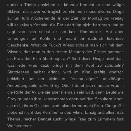
dunklen Triebe ausleben zu können braucht er eine willige
Sklavin, die zuvor vertraglich zu stimmen muss diverse Dinge
zu tun, fürs Wochenende. In der Zeit von Montag bis Freitag
will er keinen Kontakt, die Frau darf ihn nicht berühren und er
sagt von sich selbst er sei kein Romantiker. Hat aber
Unmengen an Kohle und macht ihr dadurch luxuriöse
Geschenke. What da Fuck?! Wieso schaut man sich mit dem
Wissen, das man in den ersten Minuten des Filmes sammelt
als Frau den Film überhaupt an? Sind diese Dinge nicht das,
was jede Frau dazu bringt mit dem Kopf zu schütteln?
Stattdessen, selbst erlebt, wird im Kino kräftig kindisch
gekichert bei der kleinsten ´´schmutzigen´´ anstößigen
Andeutung seitens Mr. Grey. Oder träumt sich manche Frau in
die Rolle der A? Die sie aber niemals sein wird, denn Leute wie
Grey gründen ihre Unternehmen eben auf den Schultern jener,
die nicht ihres Gleichen sind, also der normalo Frau. Die große
Liebe ist nicht das Kernthema des Films. Einzig und allein das
Thema, reicher Bengel sucht willige Frau zum Lümmeln fürs
Wochenende.