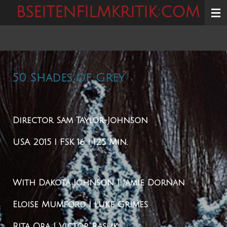
BSEITENFILMKRITIK:COM
Zum
Hauptinhalt
springen
50 Shades of Grey
Director
Sam Taylor-Johnson
USA 2015 I FSK 16 I 125 Min.
With
Dakota Johnson I Jamie Dornan
Eloise Mumford I Luke Grimes
Rita Ora I Victor Rasuk