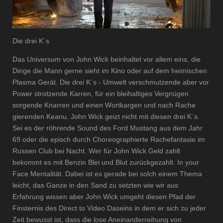
Die drei K´s
Das Universum von John Wick beinhaltet vor allem eins, die
Dinge die Mann gerne sieht im Kino oder auf dem heimischen
Plasma Gerät. Die drei K´s - Umwelt verschmutzende aber vor
Power strotzende Karren, für ein bleihaltiges Vergnügen
sorgende Knarren und einen Wortkargen und nach Rache
gierenden Keanu. John Wick geizt nicht mit diesen drei K´s.
Sei es der röhrende Sound des Ford Mustang aus dem Jahr
69 oder die episch durch Choreographierte Rachefantasie im
Russen Club bei Nacht. Wer für John Wick Geld zahlt
bekommt es mit Benzin Blei und Blut zurückgezahlt. In your
Face Mentalität. Dabei ist es gerade bei solch einem Thema
leicht, das Ganze in den Sand zu setzten wie wir aus
Erfahrung wissen aber John Wick umgeht diesen Pfad der
Finsternis des Direct to Video Daseins in dem er sich zu jeder
Zeit bewusst ist, dass die lose Aneinanderreihung von