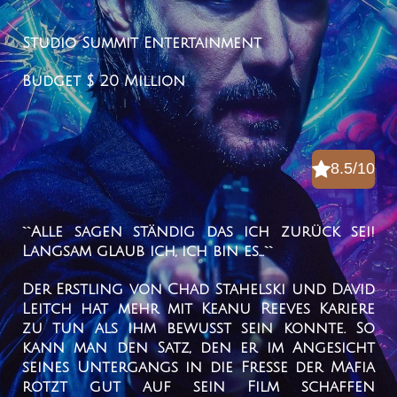
Studio
Summit Entertainment
Budget
$ 20 Million
8.5/10
``Alle sagen ständig das ich zurück sei!
Langsam glaub ich, ich bin es...``
Der Erstling von Chad Stahelski und David
Leitch hat mehr mit Keanu Reeves Kariere
zu tun als ihm bewusst sein konnte. So
kann man den Satz, den er im Angesicht
seines Untergangs in die Fresse der Mafia
rotzt gut auf sein Film schaffen